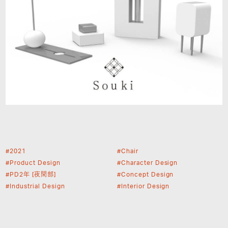
2
0
2
1
C
h
a
i
r
P
r
o
d
u
c
t
D
e
s
i
g
n
C
h
a
r
a
c
t
e
r
D
e
s
i
g
n
P
D
2
年
[
夜
間
部
]
C
o
n
c
e
p
t
D
e
s
i
g
n
I
n
d
u
s
t
r
i
a
l
D
e
s
i
g
n
I
n
t
e
r
i
o
r
D
e
s
i
g
n