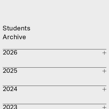
S
t
u
d
e
n
t
s
A
r
c
h
i
v
e
2
0
2
6
2
0
2
5
V
i
s
u
a
l
D
e
s
i
g
n
祖
父
江
慎
ゼ
ミ
大
日
本
タ
イ
ポ
組
合
ゼ
ミ
飯
田
郁
ゼ
ミ
2
0
2
4
V
i
s
u
a
l
D
e
s
i
g
n
浅
大
葉
日
克
本
己
タ
ゼ
イ
ミ
ポ
組
合
ゼ
ミ
伊
浅
藤
葉
透
克
ゼ
己
ミ
+
菊
地
敦
己
ゼ
ミ
白
大
根
久
ゆ
保
た
裕
ん
文
ぽ
ゼ
ゼ
ミ
ミ
2
0
2
3
V
i
s
u
a
l
D
e
s
i
g
n
羽
飯
浅
金
田
葉
知
郁
克
美
ゼ
己
ゼ
ミ
+
G
ミ
O
O
C
H
O
K
I
P
A
R
ゼ
ミ