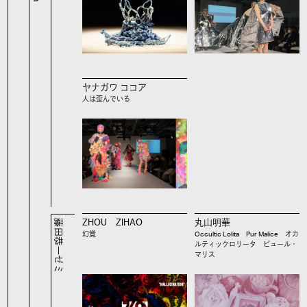
ヤナガワ ココア
人は歪んでいる
藤田恭一ゼミ
ZHOU ZIHAO
丸山明華
幻覚
Occultic Lolita Pur Malice オカ
ルティックロリータ ピュール・
マリス