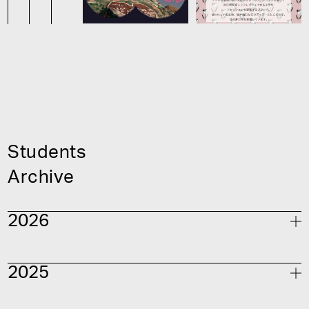
S
t
u
d
e
n
t
s
A
r
c
h
i
v
e
2
0
2
6
2
0
2
5
V
i
s
u
a
l
D
e
s
i
g
n
祖
父
江
慎
ゼ
ミ
大
日
本
タ
イ
ポ
組
合
ゼ
ミ