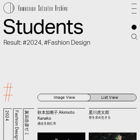
Students
Result: #2024, #Fashion Design
Image View
List View
2024
Fashion Design
眞田岳彦ゼミ
秋本加南子 Akimoto
星川虎太郎
奇を求め生きる
Kanako
過去を刻む布