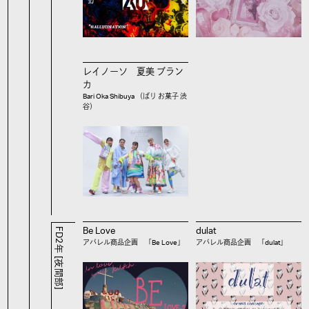
レイノーソ 夏美 ブラン
カ
Bari Oka Shibuya （ばり お菓子 渋
谷）
FD2年 [夜間部]
Be Love
dulat
アパレル商品企画 「Be Love」
アパレル商品企画 「dulat」