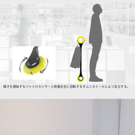
傾きを感知するジャイロセンサーと前後左右に回転するオムニホイールにより自立する。