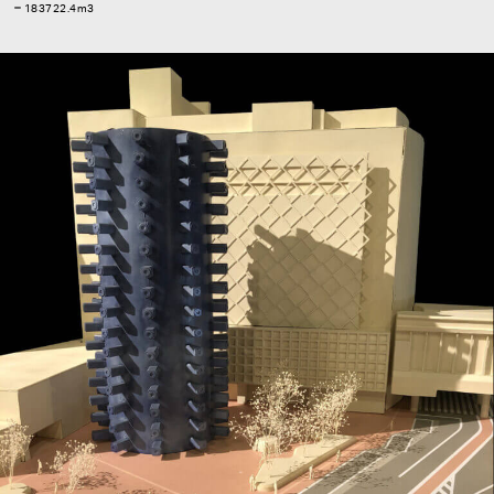
＝183722.4m3