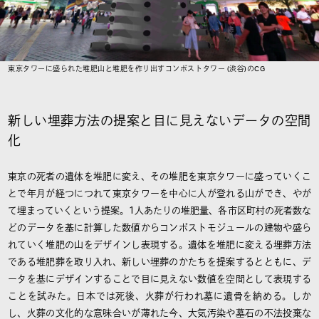
東京タワーに盛られた堆肥山と堆肥を作り出すコンポストタワー (渋谷)のCG
新しい埋葬方法の提案と目に見えないデータの空間
化
東京の死者の遺体を堆肥に変え、その堆肥を東京タワーに盛っていくこ
とで年月が経つにつれて東京タワーを中心に人が登れる山ができ、やが
て埋まっていくという提案。1人あたりの堆肥量、各市区町村の死者数な
どのデータを基に計算した数値からコンポストモジュールの建物や盛ら
れていく堆肥の山をデザインし表現する。遺体を堆肥に変える埋葬方法
である堆肥葬を取り入れ、新しい埋葬のかたちを提案するとともに、デ
ータを基にデザインすることで目に見えない数値を空間として表現する
ことを試みた。日本では死後、火葬が行われ墓に遺骨を納める。しか
し、火葬の文化的な意味合いが薄れた今、大気汚染や墓石の不法投棄な