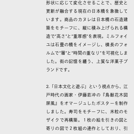
形状に応じて変化させることで、歴史と
更新が融合する現在の日本橋を象徴して
います。商品のカヌレは日本橋の石造建
築をモチーフに、縦に積み上げられる構
造で“高さ”と“重厚感”を表現。ミルフォイ
ユは石畳の橋をイメージし、横長のフォ
ルムで“層”と“時間の重なり”を可視化しま
した。街の記憶を纏う、上質な洋菓子ブ
ランドです。
2.「日本文化と遊ぶ」という視点から、江
戸時代の画家・伊藤若冲の『鳥獣花木図
屏風』をオマージュしたポスターを制作
しました。寿司をモチーフに、米粒のモ
ザイクで再構築。１枚の絵を引きの図と
寄りの図で２枚組の連作としており、引