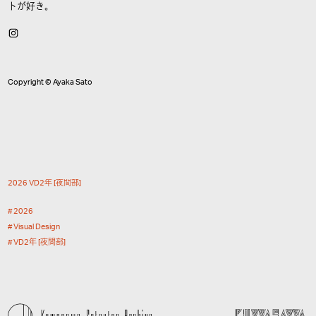
トが好き。
Copyright © Ayaka Sato
2
0
2
6
V
D
2
年
[
夜
間
部
]
2
0
2
6
V
i
s
u
a
l
D
e
s
i
g
n
V
D
2
年
[
夜
間
部
]