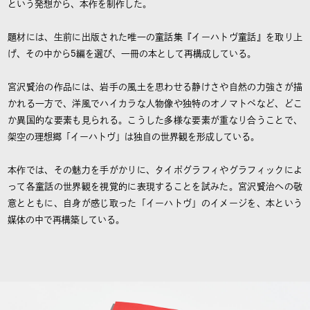
という発想から、本作を制作した。
題材には、生前に出版された唯一の童話集『イーハトヴ童話』を取り上
げ、その中から5編を選び、一冊の本として再構成している。
宮沢賢治の作品には、岩手の風土を思わせる静けさや自然の力強さが描
かれる一方で、洋風でハイカラな人物像や独特のオノマトペなど、どこ
か異国的な要素も見られる。こうした多様な要素が重なり合うことで、
架空の理想郷「イーハトヴ」は独自の世界観を形成している。
本作では、その魅力を手がかりに、タイポグラフィやグラフィックによ
って各童話の世界観を視覚的に表現することを試みた。宮沢賢治への敬
意とともに、自身が感じ取った「イーハトヴ」のイメージを、本という
媒体の中で再構築している。