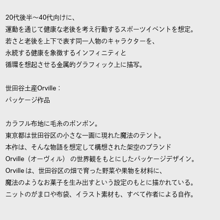
20代後半〜40代向けに、
運動を通じて健康な老後を考え行動するスポーツイベントを想定。
若さと老後を上下で表す同一人物のキャラクターを、
永続する健康を象徴するインフィニティと
循環を想起させる金属的グラフィック上に描写。
世田谷土産Orville：
パッケージ作品
カラフル布地に毛糸のポンポン。
東京都は世田谷区の小さな一画に現れた魔法のテント。
本作は、そんな物語を想定して構想された架空のブランド
Orville（オーヴィル） の世界観をもとにしたパッケージデザイン。
Orville は、世田谷区の畑で育った野菜や果物を材料に、
魔法のようなお菓子を生み出すという設定のもとに描かれている。
ニットのがま口や布袋、イラスト素材も、すべて作者による自作。