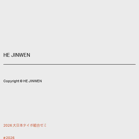
HE JINWEN
Copyright © HE JINWEN
2
0
2
6
大
日
本
タ
イ
ポ
組
合
ゼ
ミ
2
0
2
6