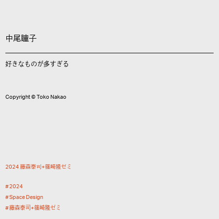
中尾瞳子
好きなものが多すぎる
Copyright © Toko Nakao
2
0
2
4
藤
森
泰
司
+
篠
崎
隆
ゼ
ミ
2
0
2
4
S
p
a
c
e
D
e
s
i
g
n
藤
森
泰
司
+
篠
崎
隆
ゼ
ミ