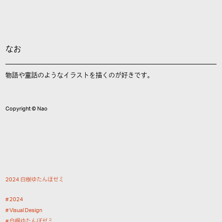
なお
物語や童話のようなイラストを描くのが好きです。
Copyright © Nao
2
0
2
4
白
根
ゆ
た
ん
ぽ
ゼ
ミ
2
0
2
4
V
i
s
u
a
l
D
e
s
i
g
n
白
根
ゆ
た
ん
ぽ
ゼ
ミ