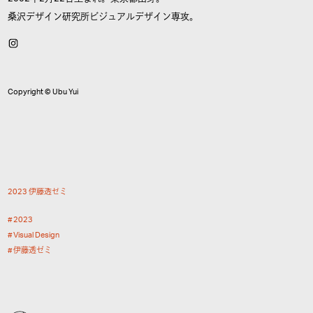
桑沢デザイン研究所ビジュアルデザイン専攻。
Copyright © Ubu Yui
2
0
2
3
伊
藤
透
ゼ
ミ
2
0
2
3
V
i
s
u
a
l
D
e
s
i
g
n
伊
藤
透
ゼ
ミ