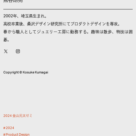
熊谷昂亮
2002年、埼玉県生まれ。
高校卒業後、桑沢デザイン研究所にてプロダクトデザインを専攻。
春から職人としてジュエリー工房に勤務する。趣味は散歩、特技は囲
碁。
Copyright © Kosuke Kumagai
2
0
2
4
金
山
元
太
ゼ
ミ
2
0
2
4
P
r
o
d
u
c
t
D
e
s
i
g
n