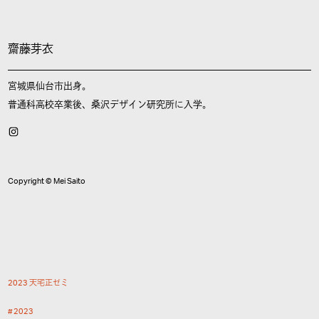
齋藤芽衣
宮城県仙台市出身。
普通科高校卒業後、桑沢デザイン研究所に入学。
Copyright © Mei Saito
2
0
2
3
天
宅
正
ゼ
ミ
2
0
2
3